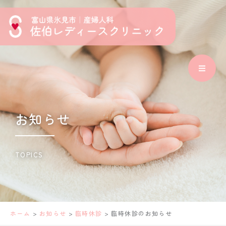
内
検
ア
容
索
ー
を
カ
ス
イ
キ
ブ
ッ
プ
お知らせ
TOPICS
ホーム
>
お知らせ
>
臨時休診
>
臨時休診のお知らせ