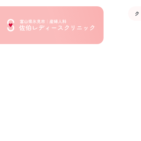
内
容
ク
を
ス
キ
ッ
プ